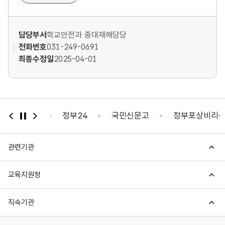
족
도
담당부서
학교안전과 중대재해담당
조
전화번호
031-249-0691
최종수정일
2025-04-01
사
 자가진단
정부24
국민신문고
정부포상비리신고
관련기관
교육지원청
직속기관