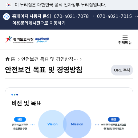
본문 바로가기
메인메뉴 바로가기
이 누리집은 대한민국 공식 전자정부 누리집입니다.
홈페이지 사용자 문의
070-4021-7078
070-4021-7015
이용문의게시판
으로 이동하기
전체메뉴
홈
안전보건 목표 및 경영방침
안전보건 목표 및 경영방침
URL 복사
현
열기
열기
재
U
R
L
비전 및 목표
복
사
버
튼