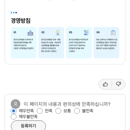
경영방침
좋
싫
선
아
어
요
요
호
도
이 페이지의 내용과 편의성에 만족하십니까?
매우만족
만족
보통
불만족
,
매우불만족
만
등록하기