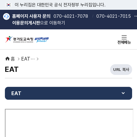
본문 바로가기
메인메뉴 바로가기
이 누리집은 대한민국 공식 전자정부 누리집입니다.
홈페이지 사용자 문의
070-4021-7078
070-4021-7015
이용문의게시판
으로 이동하기
전체메뉴
홈
EAT
EAT
URL 복사
현
열기
열기
재
U
R
EAT
L
복
사
버
튼