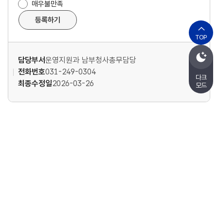
,
매우불만족
만
등록하기
족
TOP
도
담당부서
운영지원과 남부청사총무담당
조
전화번호
031-249-0304
다크
최종수정일
2026-03-26
모드
사
마음건강 자가진단
정부24
국민신문고
정
관련기관
교육지원청