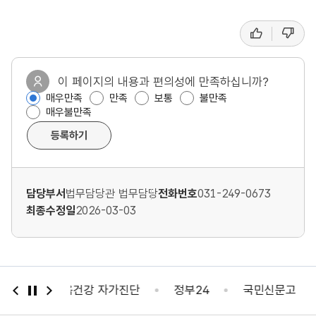
좋
싫
선
아
어
요
요
호
도
이 페이지의 내용과 편의성에 만족하십니까?
매우만족
만족
보통
불만족
,
매우불만족
만
등록하기
족
도
담당부서
법무담당관 법무담당
전화번호
031-249-0673
조
최종수정일
2026-03-03
사
건강 자가진단
정부24
국민신문고
정부포상비리