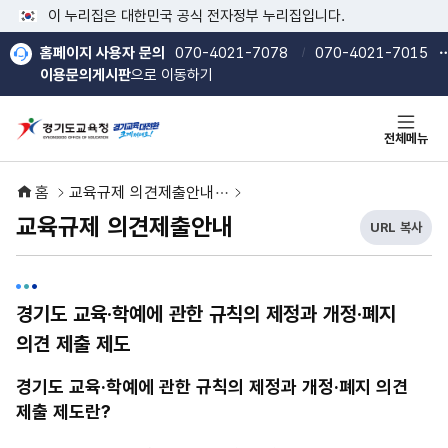
본문 바로가기
메인메뉴 바로가기
이 누리집은 대한민국 공식 전자정부 누리집입니다.
홈페이지 사용자 문의
070-4021-7078
070-4021-7015
이용문의게시판
으로 이동하기
전체메뉴
홈
교육규제 의견제출안내
교육규제 의견제출안내
URL 복사
현
열기
열기
재
U
R
경기도 교육·학예에 관한 규칙의 제정과 개정·폐지
L
복
의견 제출 제도
사
버
경기도 교육·학예에 관한 규칙의 제정과 개정·폐지 의견
튼
제출 제도란?