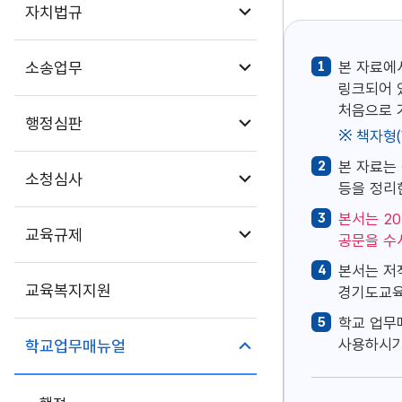
하위메뉴 열기
자치법규
하위메뉴 열기
소송업무
1
본 자료에
링크되어 
처음으로 가
하위메뉴 열기
행정심판
책자형(
2
본 자료는
하위메뉴 열기
소청심사
등을 정리
3
본서는 2
하위메뉴 열기
교육규제
공문을 수
4
본서는 저
교육복지지원
경기도교육
5
학교 업무
하위메뉴 닫기
사용하시기
학교업무매뉴얼