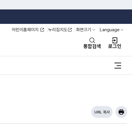
어린이홈페이지
누리집지도
화면크기
Language
열기
열기
통합검색
로그인
사이
URL 복사
현
프린
재
U
R