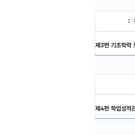
제2편 학교생활기록 
1.
제3편 기초학력 
제3편 기초학력보장
제4편 학업성적