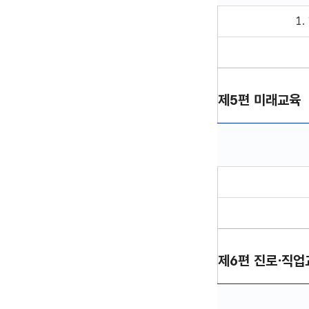
제4편 학업성적관리
1
제5편 미래교육
제5편 보안 단위업무
제6편 진로⋅직업