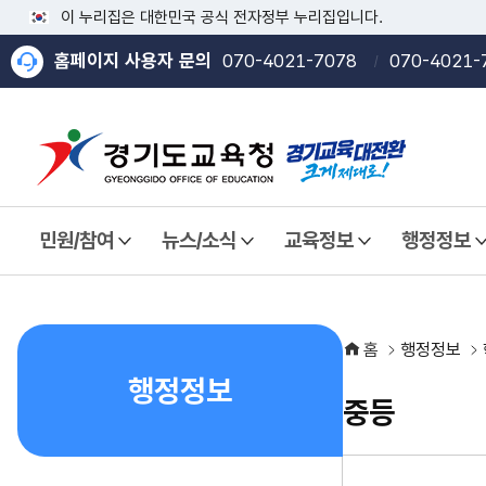
이 누리집은 대한민국 공식 전자정부 누리집입니다.
홈페이지 사용자 문의
070-4021-7078
070-4021-
민원/참여
뉴스/소식
교육정보
행정정보
열기
열기
열기
열기
홈
행정정보
행정정보
중등