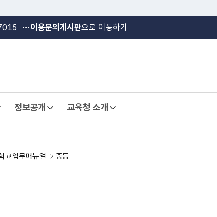
본문 바로가기
메인메뉴 바로가기
7015
이용문의게시판
으로 이동하기
정보공개
교육청 소개
열기
열기
학교업무매뉴얼
중등