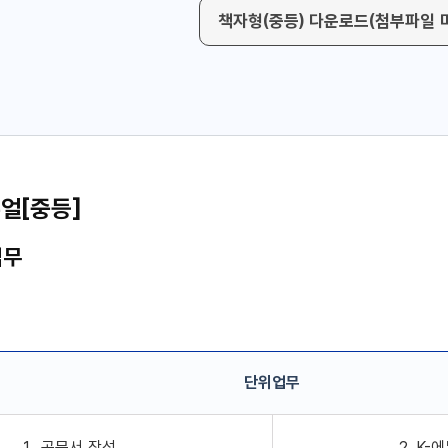
책자형(중등) 다운로드(첨부파일 
얼[중등]
업무
단위업무
업무 및 다운로드 표
1. 공문서 작성
2. K