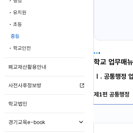
행정
유치원
초등
중등
학교안전
학교 업무매뉴
폐교재산활용안내
Ⅰ. 공통행정 
사전사후정보방
제1편 공통행정
학교법인
하위메뉴 열기
경기교육e-book
제1편 공통행정 단위