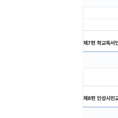
제6편 진로⋅직업교육
제7편 학교독서
제7편 학교독서인문
제8편 인성시민