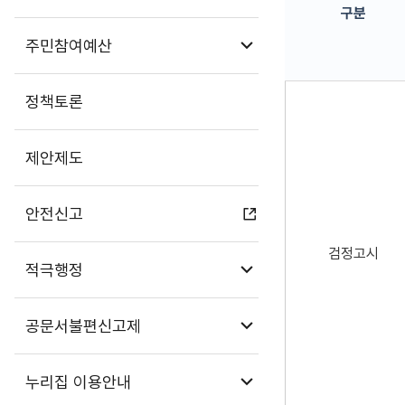
구분
하위메뉴 열기
주민참여예산
구분, 민원사무명, 신
정책토론
제안제도
안전신고
검정고시
하위메뉴 열기
적극행정
하위메뉴 열기
공문서불편신고제
하위메뉴 열기
누리집 이용안내