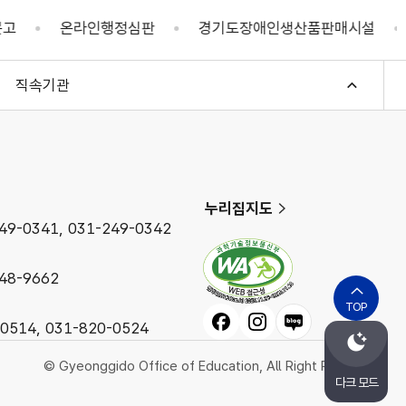
라인행정심판
경기도장애인생산품판매시설
학부모On
직속기관
누리집지도
9-0341, 031-249-0342
48-9662
TOP
페이스북
인스타그램
블로그
514, 031-820-0524
© Gyeonggido Office of Education, All Right Reserved.
다크 모드