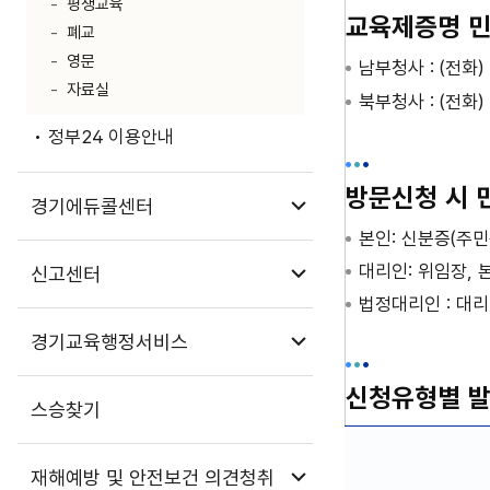
평생교육
교육제증명 민
폐교
영문
남부청사 : (전화)
자료실
북부청사 : (전화)
정부24 이용안내
방문신청 시 
하위메뉴 열기
경기에듀콜센터
본인: 신분증(주민
대리인: 위임장, 
하위메뉴 열기
신고센터
법정대리인 : 대
하위메뉴 열기
경기교육행정서비스
신청유형별 발
스승찾기
하위메뉴 열기
재해예방 및 안전보건 의견청취