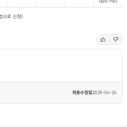
(앱도가능)
법으로 신청)
좋
싫
아
어
요
요
최종수정일
2025-04-26