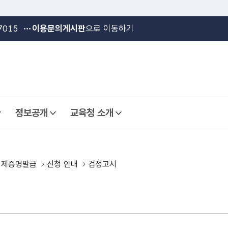
본문 바로가기
메인메뉴 바로가기
7015
이용문의게시판
으로 이동하기
정보공개
교육청 소개
열기
열기
제증명발급
신청 안내
검정고시