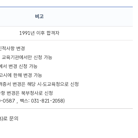
L
복
비고
사
버
튼
1991년 이후 합격자
인적사항 변경
, 교육기관에서만 신청 가능
)에서 변경 신청 가능
고시에 한해 변경 가능
합격증서 변경은 해당 시·도교육청으로 신청
항 변경은 북부청사로 신청
0-0587
, 팩스: 031-821-2058)
8
)로 문의