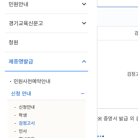
하위메뉴 열기
민원안내
하위메뉴 열기
경기교육신문고
종류,비고로 구성된 
청원
하위메뉴 닫기
제증명발급
검정
민원사전예약안내
하위메뉴 닫기
신청 안내
신청안내
학생
증명서 발급 외 
검정고시
인사