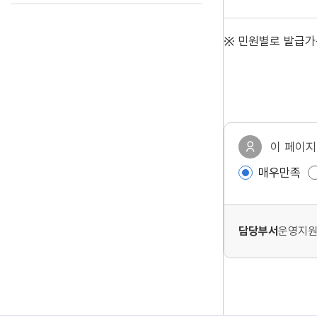
민원별로 발급가능
선
호
도
이 페이지
,
매우만족
만
족
담당부서
운영지원
도
조
사