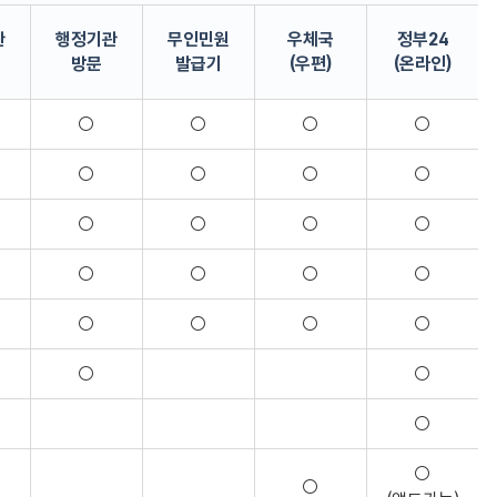
관
행정기관
무인민원
우체국
정부24
방문
발급기
(우편)
(온라인)
정부24(온라인)) 으로 구성된 신청유형별 발급 가능 여부 정보 표
○
○
○
○
○
○
○
○
○
○
○
○
○
○
○
○
○
○
○
○
○
○
○
○
○