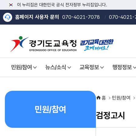
이 누리집은 대한민국 공식 전자정부 누리집입니다.
홈페이지 사용자 문의
070-4021-7078
070-4021-
민원/참여
뉴스/소식
교육정보
행정정보
열기
열기
열기
열기
홈
민원/참여
민원/참여
검정고시