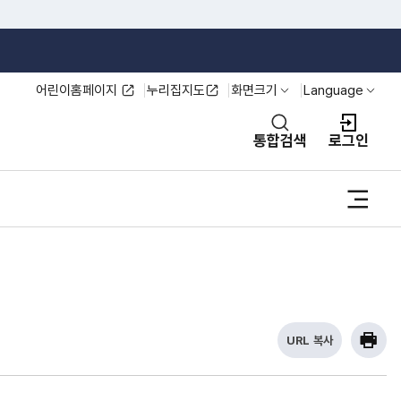
어린이홈페이지
누리집지도
화면크기
Language
열기
열기
통합검색
로그인
사이
URL 복사
현
프린
재
U
R