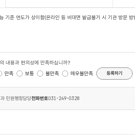
 기준 연도가 상이함(온라인 등 비대면 발급불가 시 기관 방문 방
의 내용과 편의성에 만족하십니까?
만족
보통
불만족
매우불만족
등록하기
과 민원행정담당
전화번호
031-249-0328