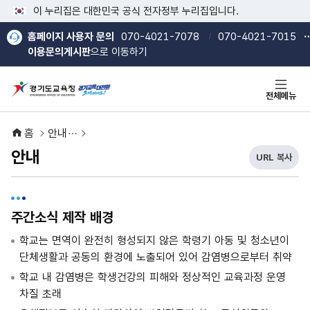
본문 바로가기
메인메뉴 바로가기
이 누리집은 대한민국 공식 전자정부 누리집입니다.
홈페이지 사용자 문의
070-4021-7078
070-4021-7015
이용문의게시판
으로 이동하기
전체메뉴
홈
안내
안내
URL 복사
현
열기
열기
재
U
R
주간소식 제작 배경
L
복
학교는 면역이 완전히 형성되지 않은 학령기 아동 및 청소년이
사
버
단체생활과 공동의 환경에 노출되어 있어 감염병으로부터 취약
튼
학교 내 감염병은 학생건강의 피해와 정상적인 교육과정 운영
차질 초래