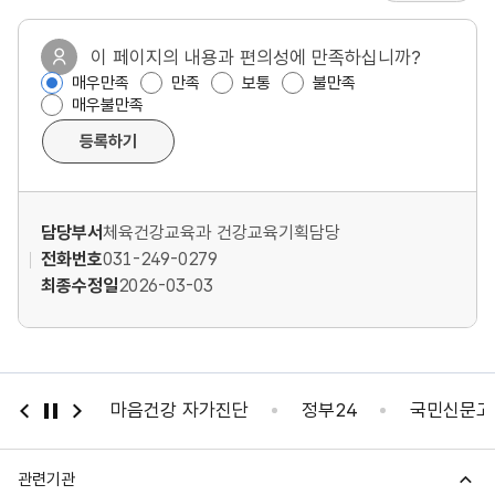
요
요
호
도
이 페이지의 내용과 편의성에 만족하십니까?
매우만족
만족
보통
불만족
,
매우불만족
만
등록하기
족
도
담당부서
체육건강교육과 건강교육기획담당
조
전화번호
031-249-0279
최종수정일
2026-03-03
사
자가진단
마음건강 자가진단
정부24
국민신문고
관련기관