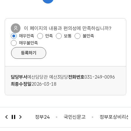
이 페이지의 내용과 편의성에 만족하십니까?
매우만족
만족
보통
불만족
매우불만족
등록하기
담당부서
예산담당관 예산3담당
전화번호
031-249-0096
최종수정일
2026-03-18
자가진단
정부24
국민신문고
정부포상비리신고