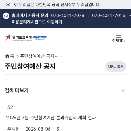
본문 바로가기
메인메뉴 바로가기
이 누리집은 대한민국 공식 전자정부 누리집입니다.
홈페이지 사용자 문의
070-4021-7078
070-4021-7015
이용문의게시판
으로 이동하기
전체메뉴
홈
주민참여예산 공지
주민참여예산 공지
URL 복사
현
열기
열기
재
U
R
검색 더보기
L
복
주민참여예산 공지 게시판은 번호, 제목, 작성자, 등록일, 조회, 첨
사
32
버
튼
2026년 7월 주민참여예산 분과위원회 개최 결과
우시현
2026-08-06
3