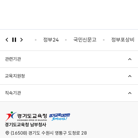
자가진단
정부24
국민신문고
정부포상비리신고
관련기관
교육지원청
직속기관
경기도교육청
경기도교육청 남부청사
(16508) 경기도 수원시 영통구 도청로 28