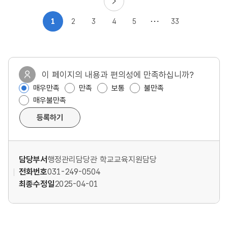
1
2
3
4
5
33
이 페이지의 내용과 편의성에 만족하십니까?
매우만족
만족
보통
불만족
매우불만족
등록하기
담당부서
행정관리담당관 학교교육지원담당
전화번호
031-249-0504
최종수정일
2025-04-01