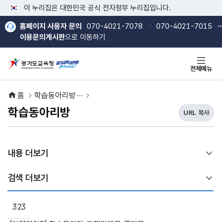
본문 바로가기
메인메뉴 바로가기
이 누리집은 대한민국 공식 전자정부 누리집입니다.
홈페이지 사용자 문의
070-4021-7078
070-4021-7015
이용문의게시판
으로 이동하기
전체메뉴
홈
학습동아리방
학습동아리방
URL 복사
현
열기
열기
재
U
R
내용 더보기
L
복
사
검색 더보기
버
튼
학습동아리방 게시판은 번호, 제목, 작성자, 등록일, 조회, 첨부파일
323