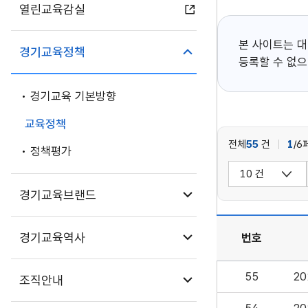
열린교육감실
본 사이트는 
하위메뉴 닫기
경기교육정책
등록할 수 없으
경기교육 기본방향
교육정책
전체
55
건
1
/6
정책평가
페이징 옵션
검색 옵션
하위메뉴 열기
경기교육브랜드
하위메뉴 열기
경기교육역사
번호
교육정책 게시판은 번
55
2
하위메뉴 열기
조직안내