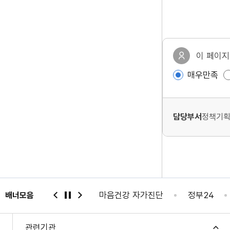
이 페이지
매우만족
담당부서
정책기획
 자가진단
마음건강 자가진단
정부24
국민신문
배너모음
관련기관