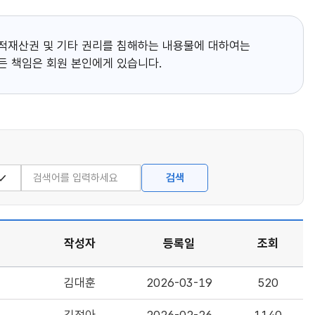
L
복
사
적재산권 및 기타 권리를 침해하는 내용물에 대하여는
버
든 책임은 회원 본인에게 있습니다.
튼
검색어
검색
작성자
등록일
조회
김대훈
2026-03-19
520