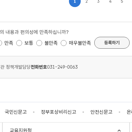
1
2
3
4
5
의 내용과 편의성에 만족하십니까?
등록하기
만족
보통
불만족
매우불만족
관 정책개발담당
전화번호
031-249-0063
고
정부포상비리신고
안전신문고
온라인행정심
교육지원청