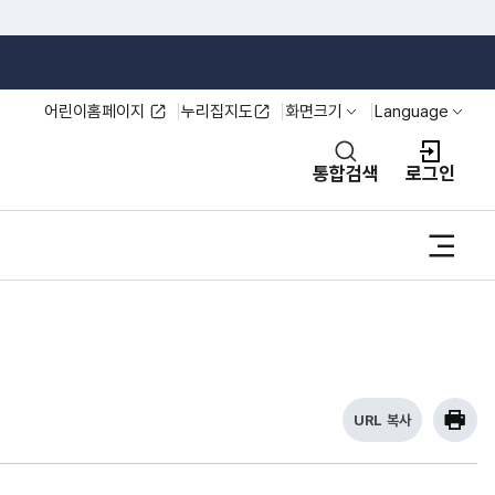
어린이홈페이지
누리집지도
화면크기
Language
열기
열기
통합검색
로그인
사이
URL 복사
현
프린
재
U
R