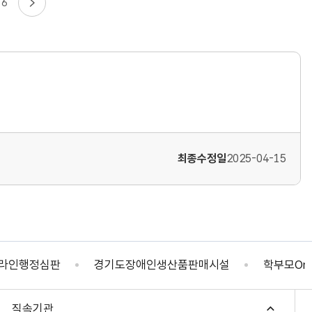
6
최종수정일
2025-04-15
판
경기도장애인생산품판매시설
학부모On누리
직속기관