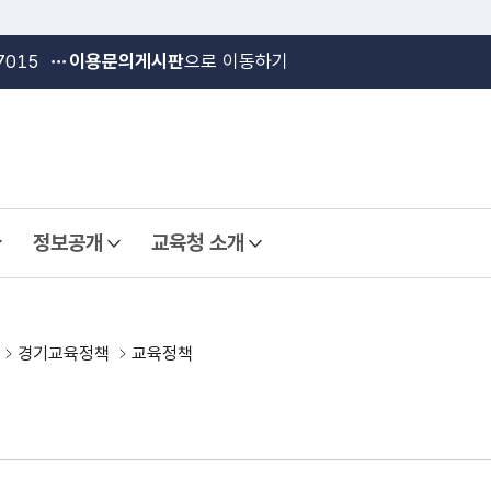
본문 바로가기
메인메뉴 바로가기
7015
이용문의게시판
으로 이동하기
정보공개
교육청 소개
열기
열기
경기교육정책
교육정책