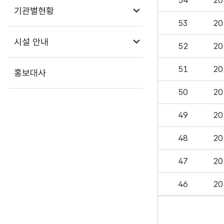
54
2
하위메뉴 열기
기관별현황
53
2
하위메뉴 열기
시설 안내
52
2
51
2
홍보대사
50
2
49
2
48
2
47
2
46
2