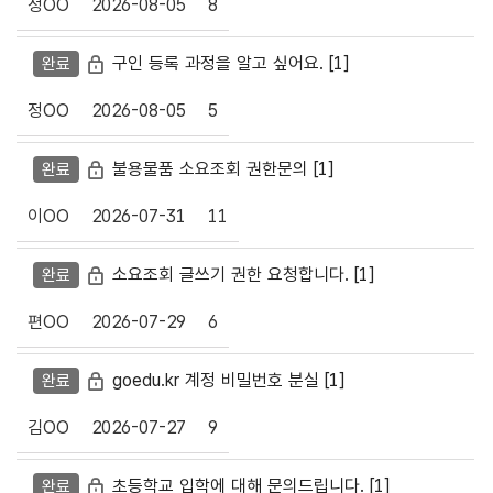
정OO
2026-08-05
8
비밀글
구인 등록 과정을 알고 싶어요.
[1]
완료
정OO
2026-08-05
5
비밀글
불용물품 소요조회 권한문의
[1]
완료
이OO
2026-07-31
11
비밀글
소요조회 글쓰기 권한 요청합니다.
[1]
완료
편OO
2026-07-29
6
비밀글
goedu.kr 계정 비밀번호 분실
[1]
완료
김OO
2026-07-27
9
비밀글
초등학교 입학에 대해 문의드립니다.
[1]
완료