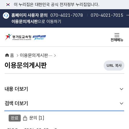
본문 바로가기
메인메뉴 바로가기
이 누리집은 대한민국 공식 전자정부 누리집입니다.
홈페이지 사용자 문의
070-4021-7078
070-4021-7015
이용문의게시판
으로 이동하기
전체메뉴
홈
이용문의게시판
이용문의게시판
URL 복사
현
열기
열기
재
U
R
내용 더보기
L
복
사
검색 더보기
버
튼
이용문의 게시판은 번호, 제목, 작성자, 등록일, 조회수 정보를 제공
비밀글
문의
[1]
완료