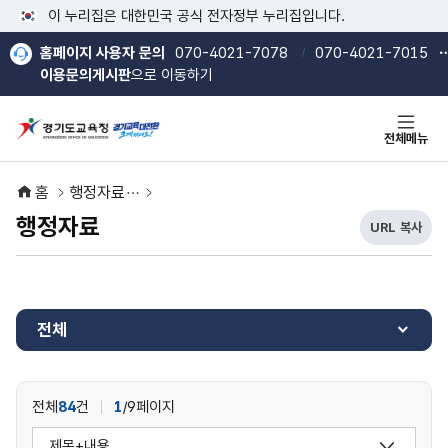
본문 바로가기
메인메뉴 바로가기
이 누리집은 대한민국 공식 전자정부 누리집입니다.
홈페이지 사용자 문의
070-4021-7078
070-4021-7015
이용문의게시판
으로 이동하기
전체메뉴
홈
행정자료
행정자료
URL 복사
현
열기
재
U
R
L
전체
복
사
버
튼
전체
84
건
1
/9페이지