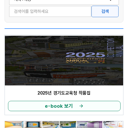
검색옵션
검색어
검색
2025년 경기도교육청 작품집
e-book 보기