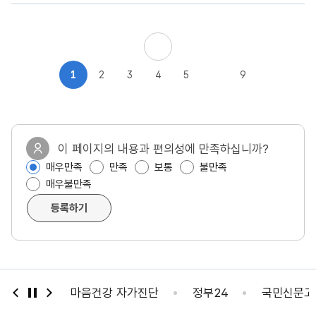
1
2
3
4
5
9
이 페이지의 내용과 편의성에 만족하십니까?
매우만족
만족
보통
불만족
매우불만족
등록하기
음건강 자가진단
정부24
국민신문고
정부포상비