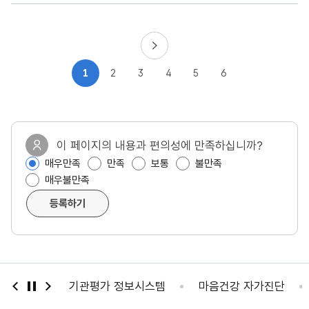
1
2
3
4
5
6
이 페이지의 내용과 편의성에 만족하십니까?
매우만족
만족
보통
불만족
매우불만족
등록하기
활용안내
기관평가 정보시스템
마음건강 자가진단