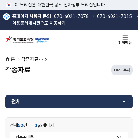
본문 바로가기
메인메뉴 바로가기
이 누리집은 대한민국 공식 전자정부 누리집입니다.
홈페이지 사용자 문의
070-4021-7078
070-4021-7015
이용문의게시판
으로 이동하기
전체메뉴
홈
각종자료
각종자료
URL 복사
현
열기
열기
재
U
R
L
전체
복
사
버
튼
전체
52
건
1
/6페이지