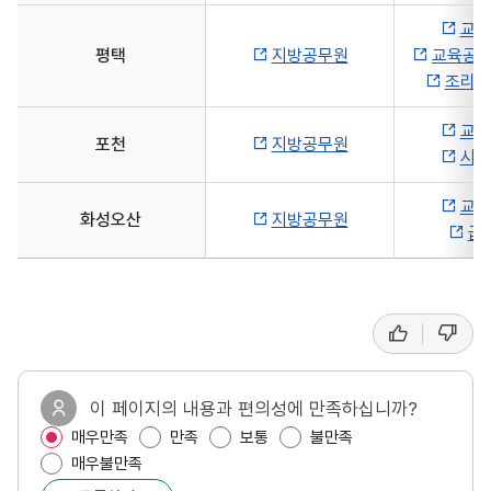
교육
평택
지방공무원
교육공무
조리종
교육
포천
지방공무원
시설
교육
화성오산
지방공무원
급
좋
싫
선
아
어
요
요
호
도
이 페이지의 내용과 편의성에 만족하십니까?
매우만족
만족
보통
불만족
,
매우불만족
만