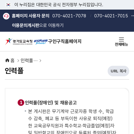
본문 바로가기
메인메뉴 바로가기
이 누리집은 대한민국 공식 전자정부 누리집입니다.
홈페이지 사용자 문의
070-4021-7078
070-4021-7015
이용문의게시판
으로 이동하기
구인구직홈페이지
전체메뉴
홈
인력풀
인력풀
URL 복사
현
열기
열기
재
U
R
L
복
인력풀(장애인) 및 채용공고
1
사
본 게시판은 무기계약 근로자중 학생 수, 학급
버
수 감축, 폐교 등 부득이한 사유로 퇴직(예정)
튼
한 교육공무직원과 특수학교·학급졸업(예정)자
및 일반학교의 장애인으로 등록된 졸업(예정)자