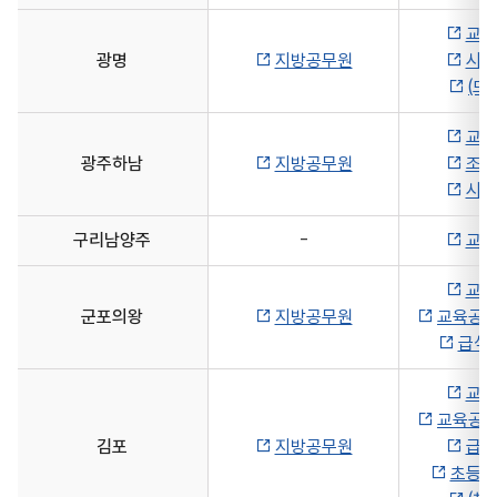
교육
광명
지방공무원
시설
(모
교육
광주하남
지방공무원
조리
시설
구리남양주
-
교육
교육
군포의왕
지방공무원
교육공무
급식
교육
교육공무
김포
지방공무원
급식
초등보