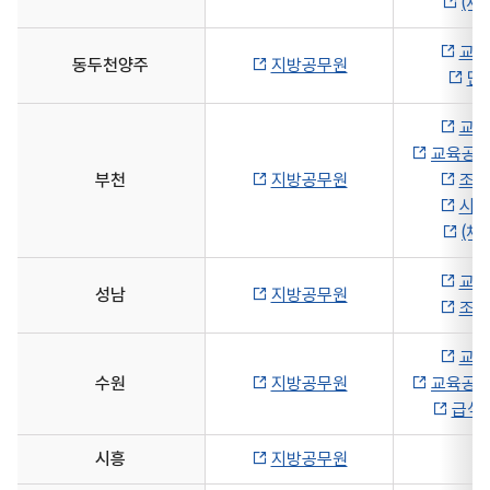
(채
교육
동두천양주
지방공무원
단
교육
교육공무
부천
지방공무원
조리
시설
(채
교육
성남
지방공무원
조리
교육
수원
지방공무원
교육공무
급식
시흥
지방공무원