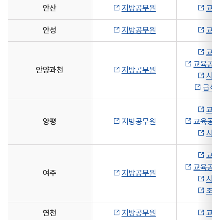
안산
지방공무원
교육
안성
지방공무원
교육
교육
교육공무
안양과천
지방공무원
시설
급식
교육
양평
지방공무원
교육공무
시설
교육
교육공무
여주
지방공무원
시설
조리
연천
지방공무원
교육