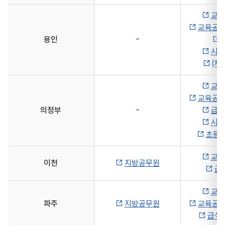
교육
교육공무
용인
-
시설
(채
교육
교육공무
의정부
-
급식
시설
초등
교육
이천
지방공무원
급
교육
파주
지방공무원
교육공무
급식