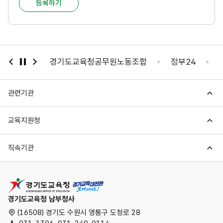
등록하기
족
도
조
노동조합
경기도교육청공무원노동조합
정부24
사
관련기관
교육지원청
직속기관
경기도교육청
경기도교육청 남부청사
(16508) 경기도 수원시 영통구 도청로 28