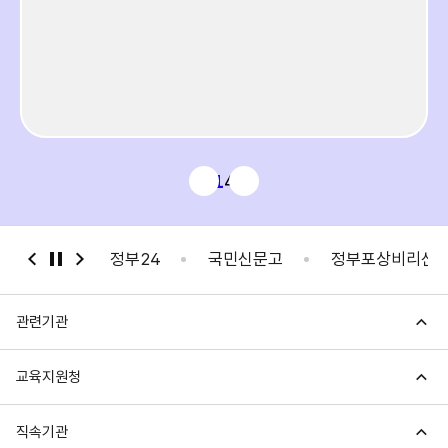
4
4
1
4
정부24
국민신문고
정부포상비리신고
안
관련기관
교육지원청
직속기관