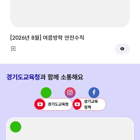
체
체
보
보
기
기
이
다
전
음
[2026년 8월] 여름방학 안전수칙
경기도교육청
과
함께 소통해요
경기교육
경기도교육청
정책