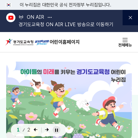
본문 바로가기
메인메뉴 바로가기
이 누리집은 대한민국 공식 전자정부 누리집입니다.
ON AIR
경기도교육청 ON AIR LIVE 방송으로 이동하기
어린이홈페이지
전체메뉴
아이들
미래
경기도교육청
의
를 키우는
어린이
누리집
2
2
1
2
2