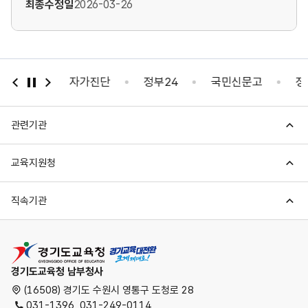
최종수정일
2026-03-26
건강 자가진단
정부24
국민신문고
정부포상비리
관련기관
교육지원청
직속기관
경기도교육청
경기도교육청 남부청사
(16508) 경기도 수원시 영통구 도청로 28
031-1396, 031-249-0114