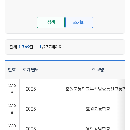
검색
초기화
전체
2,769
건
1
/277페이지
번호
회계연도
학교명
세입세출결산총괄표 현황 목록을 제공하는 표입니다.
276
2025
호원고등학교부설방송통신고등학
9
276
2025
호원고등학교
8
276
2025
용인강남학교