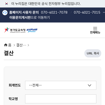
본문 바로가기
메인메뉴 바로가기
이 누리집은 대한민국 공식 전자정부 누리집입니다.
홈페이지 사용자 문의
070-4021-7078
070-4021-7015
이용문의게시판
으로 이동하기
전체메뉴
홈
결산
결산
URL 복사
현
열기
열기
재
U
R
L
복
사
회계연도
버
튼
학교명